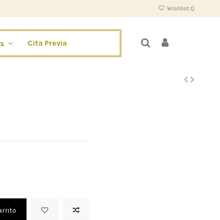
Wishlist (
)
Cita Previa
os
arrito