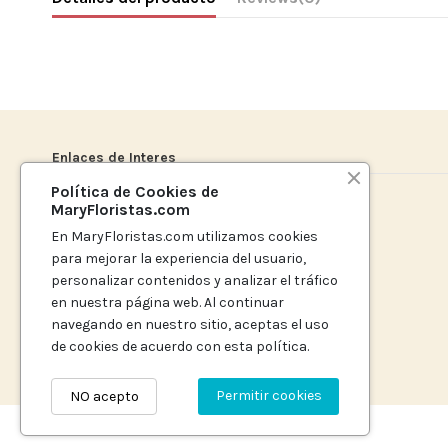
Enlaces de Interes
Política de Cookies de
Politica de Privacidad
MaryFloristas.com
Política de Cookies
En MaryFloristas.com utilizamos cookies
Términos y Condiciones de Venta y Devolución
para mejorar la experiencia del usuario,
Aviso Legal
personalizar contenidos y analizar el tráfico
Accesibilidad
en nuestra página web. Al continuar
navegando en nuestro sitio, aceptas el uso
de cookies de acuerdo con esta política.
Permitir cookies
NO acepto