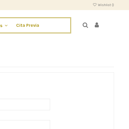
Wishlist (
)
Cita Previa
os