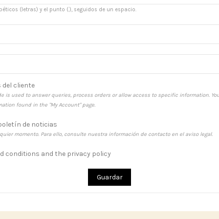
éticos (letras) y el punto (.), seguidos de un espacio.
 del cliente
e is used to answer queries, process orders or allow access to specific information. Yo
rmation found in the "My Account" page.
boletín de noticias
uier momento. Para ello, consulte nuestra información de contacto en el aviso legal.
nd conditions and the privacy policy
Guardar