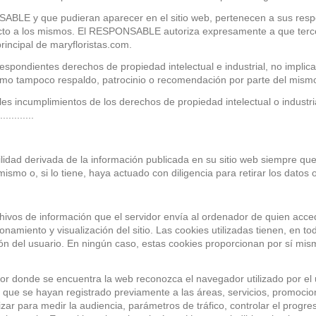
NSABLE y que pudieran aparecer en el sitio web, pertenecen a sus resp
pecto a los mismos. El RESPONSABLE autoriza expresamente a que terce
principal de
maryfloristas.com
.
pondientes derechos de propiedad intelectual e industrial, no implican
omo tampoco respaldo, patrocinio o recomendación por parte del mism
les incumplimientos de los derechos de propiedad intelectual o industri
.........
dad derivada de la información publicada en su sitio web siempre que
smo o, si lo tiene, haya actuado con diligencia para retirar los datos 
chivos de información que el servidor envía al ordenador de quien acce
namiento y visualización del sitio. Las cookies utilizadas tienen, en to
ón del usuario. En ningún caso, estas cookies proporcionan por sí mism
dor donde se encuentra la web reconozca el navegador utilizado por el 
os que se hayan registrado previamente a las áreas, servicios, promoci
izar para medir la audiencia, parámetros de tráfico, controlar el progr