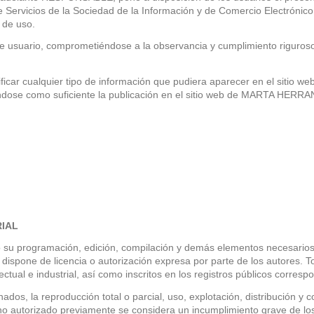
de Servicios de la Sociedad de la Información y de Comercio Electrónic
 de uso.
 usuario, comprometiéndose a la observancia y cumplimiento riguroso 
cualquier tipo de información que pudiera aparecer en el sitio web, 
iéndose como suficiente la publicación en el sitio web de MARTA HER
RIAL
tivo su programación, edición, compilación y demás elementos necesarios
ispone de licencia o autorización expresa por parte de los autores. T
tual e industrial, así como inscritos en los registros públicos corresp
dos, la reproducción total o parcial, uso, explotación, distribución y 
 autorizado previamente se considera un incumplimiento grave de los d