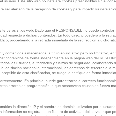
l usuario. Este sitio web no instalará
cookies
prescindibles sin el cons
ara ser alertado de la recepción de cookies y para impedir su instalació
s de terceros sitios web. Dado que el RESPONSABLE no puede controlar 
idad respecto a dichos contenidos. En todo caso, procederá a la retir
público, procediendo a la retirada inmediata de la redirección a dicho s
contenidos almacenados, a título enunciativo pero no limitativo, en 
blicar contenidos de forma independiente en la página web del RESPON
e todos los usuarios, autoridades y fuerzas de seguridad, colaborando d
a legislación nacional o internacional, los derechos de terceros o la m
sceptible de esta clasificación, se ruega lo notifique de forma inmediat
orrectamente. En principio, puede garantizarse el correcto funcionamie
rtos errores de programación, o que acontezcan causas de fuerza mayo
omática la dirección IP y el nombre de dominio utilizados por el usua
información se registra en un fichero de actividad del servidor que pe