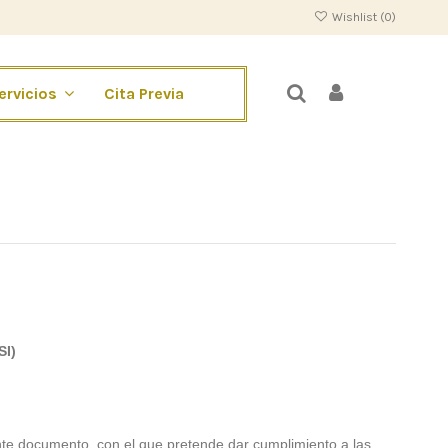
Wishlist (
0
)
Cita Previa
ervicios
I)
e documento, con el que pretende dar cumplimiento a las