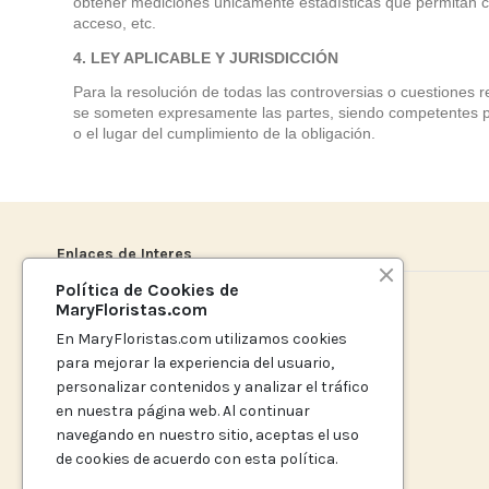
obtener mediciones únicamente estadísticas que permitan co
acceso, etc.
4. LEY APLICABLE Y JURISDICCIÓN
Para la resolución de todas las controversias o cuestiones re
se someten expresamente las partes, siendo competentes par
o el lugar del cumplimiento de la obligación.
Enlaces de Interes
Política de Cookies de
Politica de Privacidad
MaryFloristas.com
Política de Cookies
En MaryFloristas.com utilizamos cookies
Términos y Condiciones de Venta y Devolución
para mejorar la experiencia del usuario,
Aviso Legal
personalizar contenidos y analizar el tráfico
Accesibilidad
en nuestra página web. Al continuar
navegando en nuestro sitio, aceptas el uso
de cookies de acuerdo con esta política.