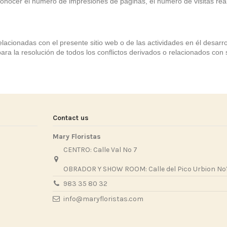
nocer el número de impresiones de páginas, el número de visitas realiz
lacionadas con el presente sitio web o de las actividades en él desarro
a la resolución de todos los conflictos derivados o relacionados con
Contact us
Mary Floristas
CENTRO: Calle Val Nº 7
OBRADOR Y SHOW ROOM: Calle del Pico Urbion Nº1
983 35 80 32
info@maryfloristas.com