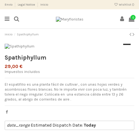
Envio
Legal Notice
Inicio
Wishlist (
)
0
Inicio
Spathiphyllum
Spathiphyllum
29,00 €
Impuestos incluidos
El espatifilio es una planta fácil de cultivar , con unas hojas verdes y
asombrosas flores blancas. No le importa vivir con poca luz, y también
tolera el riego irregular. Colócala en
una estancia cálida entre 13 y 26
grados, al abrigo de corrientes de aire .
date_range
Estimated Dispatch Date:
Today